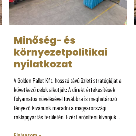
Minőség- és
környezetpolitikai
nyilatkozat
A Golden Pallet Kft. hosszú távú üzleti stratégiáját a
következő célok alkotják: A direkt értékesítések
folyamatos növelésével továbbra is meghatározó
tényező kívánunk maradni a magyarországi
raklapgyártás területén. Ezért erősíteni kívánjuk...
Elolvasom »