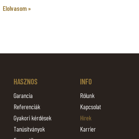
Elolvasom »
HASZNOS
INFO
Garancia
Rólunk
Referenciák
Kapcsolat
Gyakori kérdések
Hírek
Tanúsítványok
Karrier