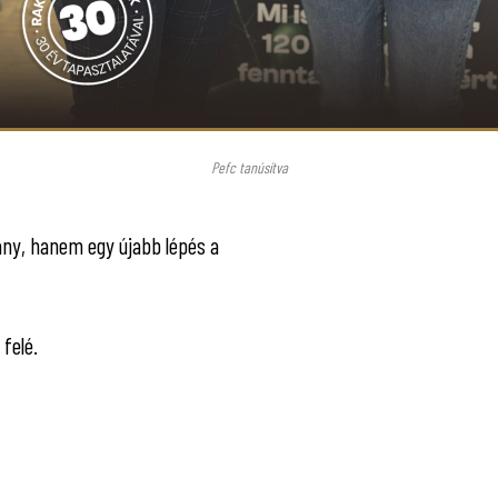
Pefc tanúsítva
ny, hanem egy újabb lépés a
felé.