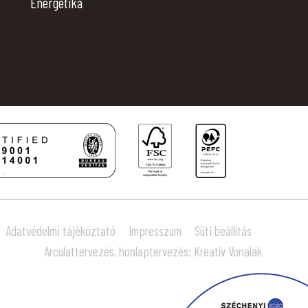
Energetika
Adatvédelmi tájékoztató
Impresszum
Süti beállítás
Arculattervezés, honlaptervezés: Kreatív Vonalak