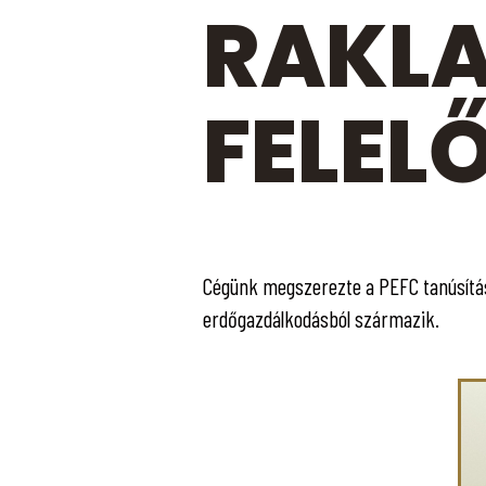
RAKL
FELEL
Cégünk megszerezte a PEFC tanúsítást
erdőgazdálkodásból származik.