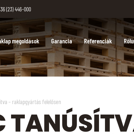
36 (23) 446-000
aklap megoldások
Garancia
Referenciák
Rólu
va – raklapgyártás felelősen
C TANÚSÍTV