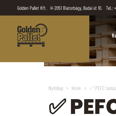
Golden Pallet Kft.
H-2051 Biatorbágy, Budai út 10.
Tel.:
+
R
Nyitólap
Hírek
✅ PEFC tanúsít
✅ PEF