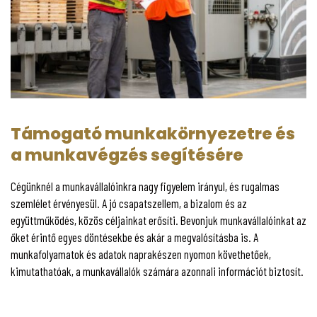
Támogató munkakörnyezetre és
a munkavégzés segítésére
Cégünknél a munkavállalóinkra nagy figyelem irányul, és rugalmas
szemlélet érvényesül. A jó csapatszellem, a bizalom és az
együttműködés, közös céljainkat erősíti. Bevonjuk munkavállalóinkat az
őket érintő egyes döntésekbe és akár a megvalósításba is. A
munkafolyamatok és adatok naprakészen nyomon követhetőek,
kimutathatóak, a munkavállalók számára azonnali információt biztosít.