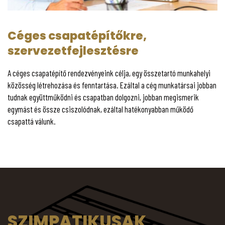
Céges csapatépítőkre,
szervezetfejlesztésre
A céges csapatépítő rendezvényeink célja, egy összetartó munkahelyi
közösség létrehozása és fenntartása. Ezáltal a cég munkatársai jobban
tudnak együttműködni és csapatban dolgozni, jobban megismerik
egymást és össze csiszolódnak, ezáltal hatékonyabban működő
csapattá válunk.
SZIMPATIKUSAK