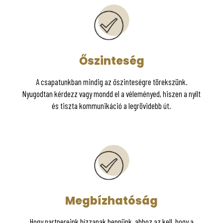
Őszinteség
A csapatunkban mindig az őszinteségre törekszünk.
Nyugodtan kérdezz vagy mondd el a véleményed, hiszen a nyílt
és tiszta kommunikáció a legrövidebb út.
Megbízhatóság
Hogy partnereink bízzanak bennünk, ahhoz az kell, hogy a