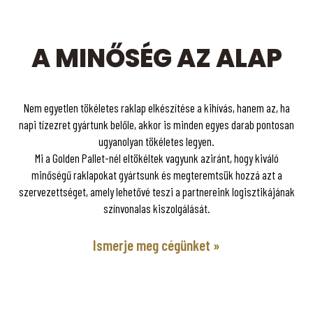
A MINŐSÉG AZ ALAP
Nem egyetlen tökéletes raklap elkészítése a kihívás, hanem az, ha
napi tízezret gyártunk belőle, akkor is minden egyes darab pontosan
ugyanolyan tökéletes legyen.
Mi a Golden Pallet-nél eltökéltek vagyunk aziránt, hogy kiváló
minőségű raklapokat gyártsunk és megteremtsük hozzá azt a
szervezettséget, amely lehetővé teszi a partnereink logisztikájának
színvonalas kiszolgálását.
Ismerje meg cégünket »