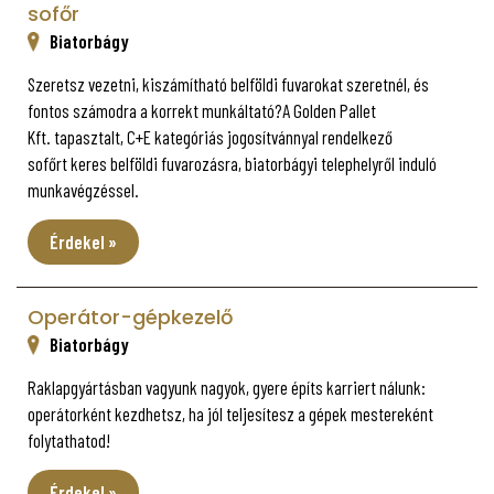
sofőr
Biatorbágy
Szeretsz vezetni, kiszámítható belföldi fuvarokat szeretnél, és
fontos számodra a korrekt munkáltató?A Golden Pallet
Kft. tapasztalt, C+E kategóriás jogosítvánnyal rendelkező
sofőrt keres belföldi fuvarozásra, biatorbágyi telephelyről induló
munkavégzéssel.
Érdekel »
Operátor-gépkezelő
Biatorbágy
Raklapgyártásban vagyunk nagyok, gyere építs karriert nálunk:
operátorként kezdhetsz, ha jól teljesítesz a gépek mestereként
folytathatod!
Érdekel »