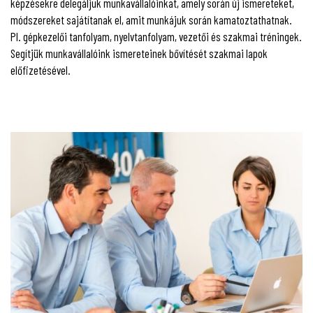
képzésekre delegáljuk munkavállalóinkat, amely során új ismereteket,
módszereket sajátítanak el, amit munkájuk során kamatoztathatnak.
Pl. gépkezelői tanfolyam, nyelvtanfolyam, vezetői és szakmai tréningek.
Segítjük munkavállalóink ismereteinek bővítését szakmai lapok
előfizetésével.