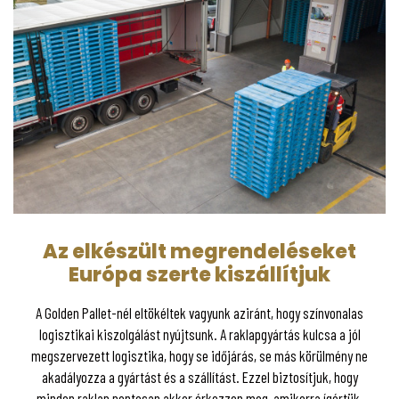
Az elkészült megrendeléseket
Európa szerte kiszállítjuk
A Golden Pallet-nél eltökéltek vagyunk aziránt, hogy színvonalas
logisztikai kiszolgálást nyújtsunk. A raklapgyártás kulcsa a jól
megszervezett logisztika, hogy se időjárás, se más körülmény ne
akadályozza a gyártást és a szállítást. Ezzel biztosítjuk, hogy
minden raklap pontosan akkor érkezzen meg, amikorra ígértük.