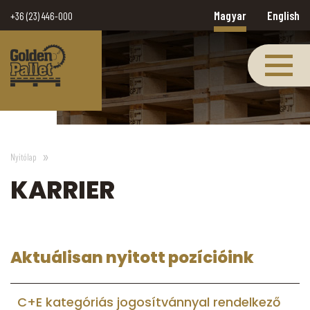
Magyar
English
+36 (23) 446-000
Nyitólap
KARRIER
Aktuálisan nyitott pozícióink
C+E kategóriás jogosítvánnyal rendelkező