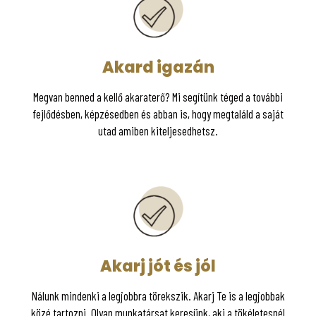
Akard igazán
Megvan benned a kellő akaraterő? Mi segítünk téged a további
fejlődésben, képzésedben és abban is, hogy megtaláld a saját
utad amiben kiteljesedhetsz.
Akarj jót és jól
Nálunk mindenki a legjobbra törekszik. Akarj Te is a legjobbak
közé tartozni. Olyan munkatársat keresünk, aki a tökéletesnél