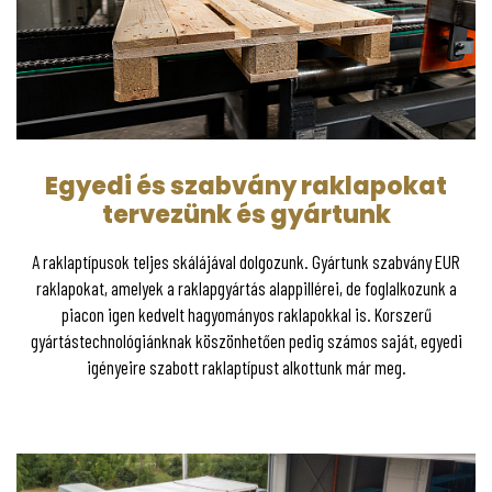
Egyedi és szabvány raklapokat
tervezünk és gyártunk
A raklaptípusok teljes skálájával dolgozunk. Gyártunk szabvány EUR
raklapokat, amelyek a raklapgyártás alappillérei, de foglalkozunk a
piacon igen kedvelt hagyományos raklapokkal is. Korszerű
gyártástechnológiánknak köszönhetően pedig számos saját, egyedi
igényeire szabott raklaptípust alkottunk már meg.