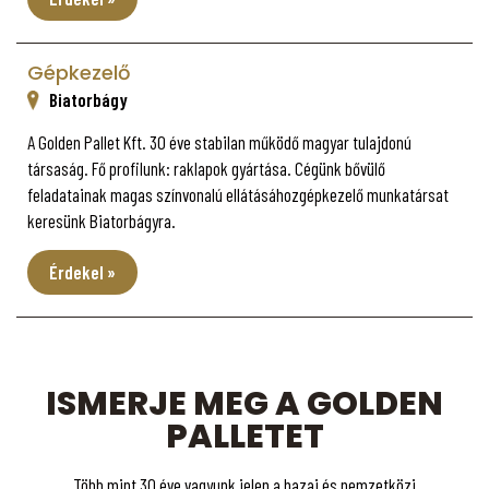
Gépkezelő
Biatorbágy
A Golden Pallet Kft. 30 éve stabilan működő magyar tulajdonú
társaság. Fő profilunk: raklapok gyártása. Cégünk bővülő
feladatainak magas színvonalú ellátásáhozgépkezelő munkatársat
keresünk Biatorbágyra.
Érdekel »
ISMERJE MEG A GOLDEN
PALLETET
Több mint 30 éve vagyunk jelen a hazai és nemzetközi