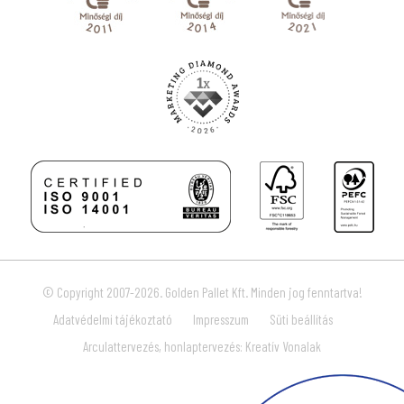
© Copyright 2007-2026. Golden Pallet Kft. Minden jog fenntartva!
Adatvédelmi tájékoztató
Impresszum
Süti beállítás
Arculattervezés, honlaptervezés: Kreatív Vonalak