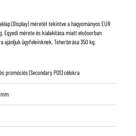
d raklap (Display) méretét tekintve a hagyományos EUR
. Egyedi mérete és kialakítása miatt elsősorban
 ajánljuk ügyfeleinknek. Teherbírása 350 kg.
és promóciós (Secondary POS) célokra
0 mm