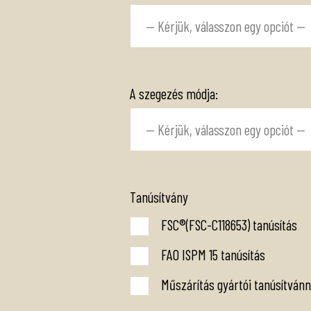
A szegezés módja:
Tanúsítvány
FSC®(FSC-C118653) tanúsítás
FAO ISPM 15 tanúsítás
Műszárítás gyártói tanúsítvánn