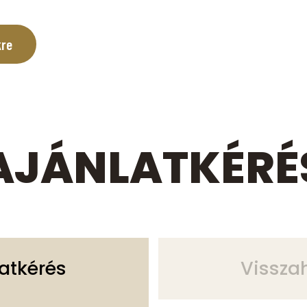
kre
AJÁNLATKÉRÉ
latkérés
Vissza