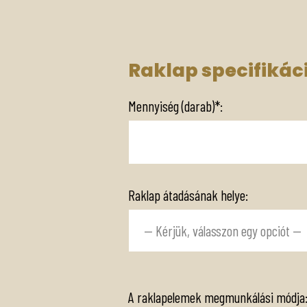
Raklap specifikác
Mennyiség (darab)*:
Raklap átadásának helye:
A raklapelemek megmunkálási módja