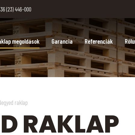
36 (23) 446-000
aklap megoldások
Garancia
Referenciák
Rólu
Negyed raklap
D RAKLAP