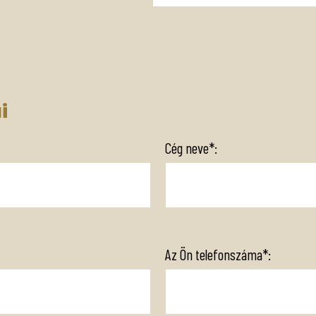
i
Cég neve*:
Az Ön telefonszáma*: