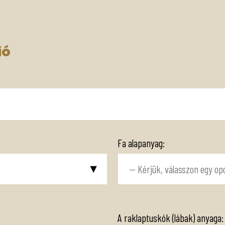
ió
Fa alapanyag:
:
A raklaptuskók (lábak) anyaga: