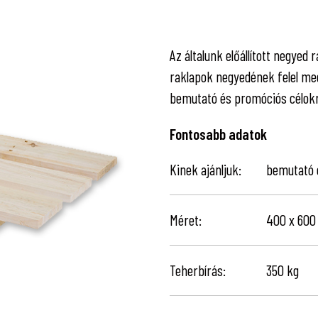
Az általunk előállított negye
raklapok negyedének felel meg
bemutató és promóciós célokra
Fontosabb adatok
Kinek ajánljuk:
bemutató 
Méret:
400 x 60
Teherbírás:
350 kg