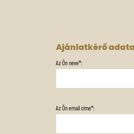
Ajánlatkérő adata
Az Ön neve*:
Az Ön email címe*: