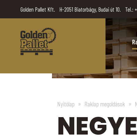
Golden Pallet Kft.
H-2051 Biatorbágy, Budai út 10.
Tel.:
+
R
Nyitólap
Raklap megoldások
NEGYE