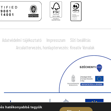
Adatvédelmi tájékoztató
Impresszum
Süti beállítás
Arculattervezés, honlaptervezés: Kreatív Vonalak
k és hatékonyabbá tegyük