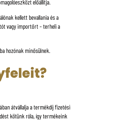
magolóeszközt előállítja.
álónak kellett bevallania és a
ót vagy importőrt – terheli a
mba hozónak minősülnek.
yfeleit?
an átvállalja a termékdíj fizetési
dést kötünk róla, így termékeink