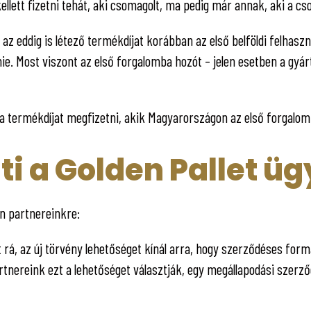
lett fizetni tehát, aki csomagolt, ma pedig már annak, aki a cso
 az eddig is létező termékdíjat korábban az első belföldi felhaszn
e. Most viszont az első forgalomba hozót – jelen esetben a gyárt
 a termékdíjat megfizetni, akik Magyarországon az első forgalo
ti a Golden Pallet üg
an partnereinkre:
á, az új törvény lehetőséget kínál arra, hogy szerződéses formáb
tnereink ezt a lehetőséget választják, egy megállapodási szerző