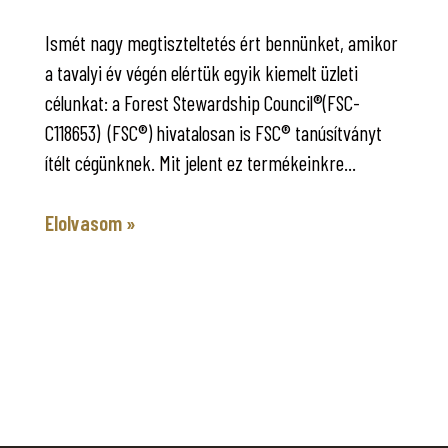
Ismét nagy megtiszteltetés ért bennünket, amikor
a tavalyi év végén elértük egyik kiemelt üzleti
célunkat: a Forest Stewardship Council®(FSC-
C118653) (FSC®) hivatalosan is FSC® tanúsítványt
ítélt cégünknek. Mit jelent ez termékeinkre...
Elolvasom »