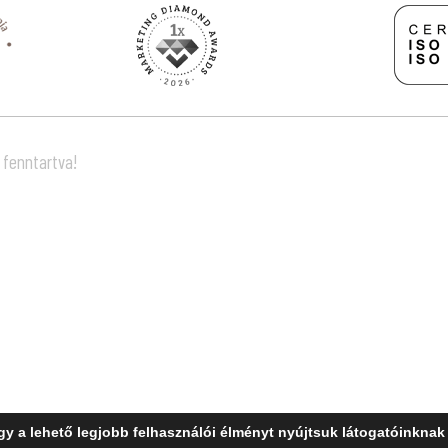
 fenntartva!
y a lehető legjobb felhasználói élményt nyújtsuk látogatóinkna