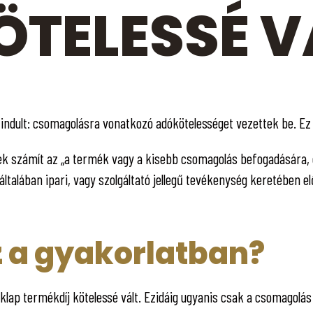
TELESSÉ V
 indult: csomagolásra vonatkozó adókötelességet vezettek be. Ez a
k számít az „a termék vagy a kisebb csomagolás befogadására, e
talában ipari, vagy szolgáltató jellegű tevékenység keretében előá
ez a gyakorlatban?
raklap termékdíj kötelessé vált. Ezidáig ugyanis csak a csomagolá