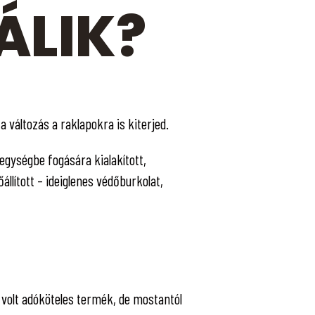
ÁLIK?
 változás a raklapokra is kiterjed.
gységbe fogására kialakított,
llított – ideiglenes védőburkolat,
s volt adóköteles termék, de mostantól