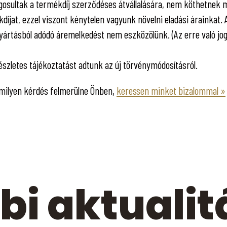
gosultak a termékdíj szerződéses átvállalására, nem köthetnek m
kdíjat, ezzel viszont kénytelen vagyunk növelni eladási árainkat. 
yártásból adódó áremelkedést nem eszközölünk. (Az erre való jog
észletes tájékoztatást adtunk az új törvénymódosításról.
milyen kérdés felmerülne Önben,
keressen minket bizalommal »
bi aktualit