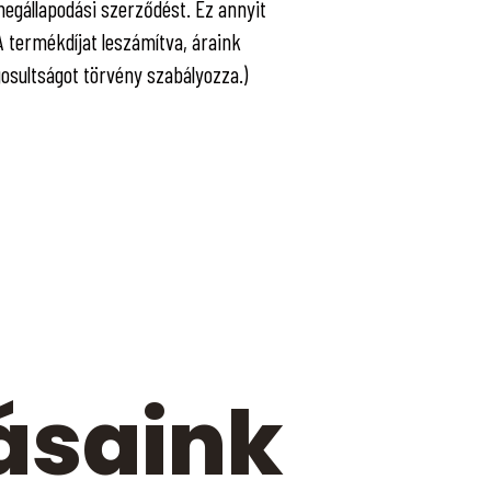
egállapodási szerződést. Ez annyit
A termékdíjat leszámítva, áraink
osultságot törvény szabályozza.)
ásaink