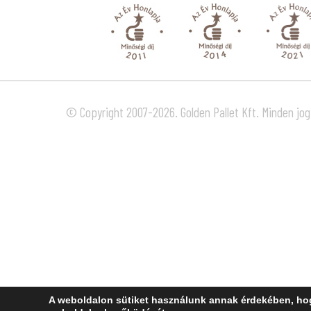
© Copyright 2007-2026. Golden Pallet Kft. Minden jog
A weboldalon sütiket használunk annak érdekében, hog