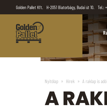
Golden Pallet Kft.
H-2051 Biatorbágy, Budai út 10.
Tel.:
+
R
Nyitólap
Hírek
A raklap is adó
A RAK