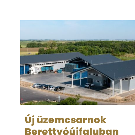
Új üzemcsarnok
Berettyóújfaluban