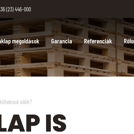
36 (23) 446-000
aklap megoldások
Garancia
Referenciák
Rólu
kötelessé válik?
LAP IS