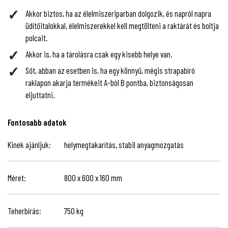
Akkor biztos, ha az élelmiszeriparban dolgozik, és napról napra
üdítőitalokkal, élelmiszerekkel kell megtölteni a raktárát és boltja
polcait.
Akkor is, ha a tárolásra csak egy kisebb helye van.
Sőt, abban az esetben is, ha egy könnyű, mégis strapabíró
raklapon akarja termékeit A-ból B pontba, biztonságosan
eljuttatni.
Fontosabb adatok
Kinek ajánljuk:
helymegtakarítás, stabil anyagmozgatás
Méret:
800 x 600 x 160 mm
Teherbírás:
750 kg