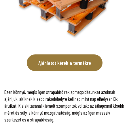
Ajánlatot kérek a termékre
Ezen könnyű, mégis igen strapabíró raklapmegoldásunkat azoknak
ajánljuk, akiknek kisebb rakodóhelyre kell nap mint nap elhelyezniük
áruikat. Kialakításánál kiemelt szempontok voltak: az átlagosnál kisebb
méret és súly, a könnyű mozgathatóság, mégis az igen masszív
szerkezet és a strapabíróság.