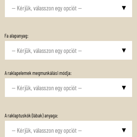
Fa alapanyag:
A raklapelemek megmunkálási módja:
A raklaptuskók (lábak) anyaga: