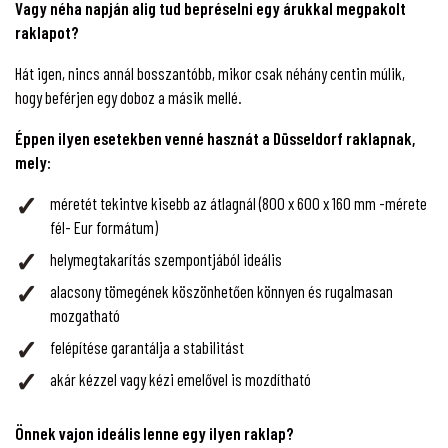
Vagy néha napján alig tud bepréselni egy árukkal megpakolt
raklapot?
Hát igen, nincs annál bosszantóbb, mikor csak néhány centin múlik,
hogy beférjen egy doboz a másik mellé.
Éppen ilyen esetekben venné hasznát a Düsseldorf raklapnak,
mely:
méretét tekintve kisebb az átlagnál (800 x 600 x 160 mm -mérete
fél- Eur formátum)
helymegtakarítás szempontjából ideális
alacsony tömegének köszönhetően könnyen és rugalmasan
mozgatható
felépítése garantálja a stabilitást
akár kézzel vagy kézi emelővel is mozdítható
Önnek vajon ideális lenne egy ilyen raklap?