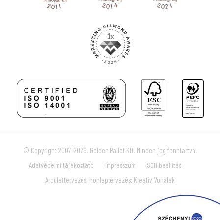
© Copyright 2007-2026. Golden Pallet Kft. Minden jog fenntartva!
Adatvédelmi tájékoztató
Impresszum
Süti beállítás
Arculattervezés, honlaptervezés: Kreatív Vonalak