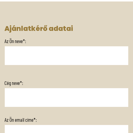
Ajánlatkérő adatai
Az Ön neve*:
Cég neve*:
Az Ön email címe*: