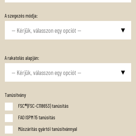
A szegezés módja:
A rakatolás alapján:
Tanúsítvány
FSC®(FSC-C118653) tanúsítás
FAO ISPM 15 tanúsítás
Műszárítás gyártói tanúsítvánnyal