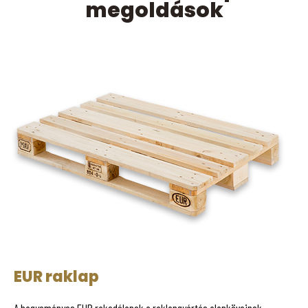
megoldások
EUR raklap
A hagyományos EUR rakodólapok a raklapgyártás alapköveinek