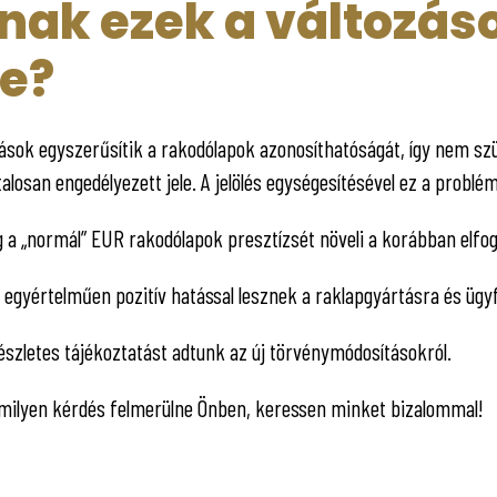
nak ezek a változás
re?
zások egyszerűsítik a rakodólapok azonosíthatóságát, így nem s
osan engedélyezett jele. A jelölés egységesítésével ez a problém
ig a „normál” EUR rakodólapok presztízsét növeli a korábban elf
egyértelműen pozitív hatással lesznek a raklapgyártásra és ügy
észletes tájékoztatást adtunk az új törvénymódosításokról.
milyen kérdés felmerülne Önben, keressen minket bizalommal!