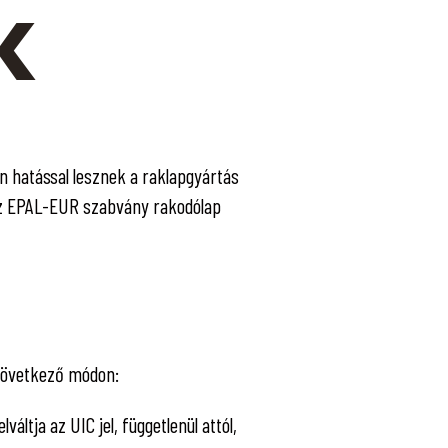
K
en hatással lesznek a raklapgyártás
 az EPAL-EUR szabvány rakodólap
 következő módon:
áltja az UIC jel, függetlenül attól,