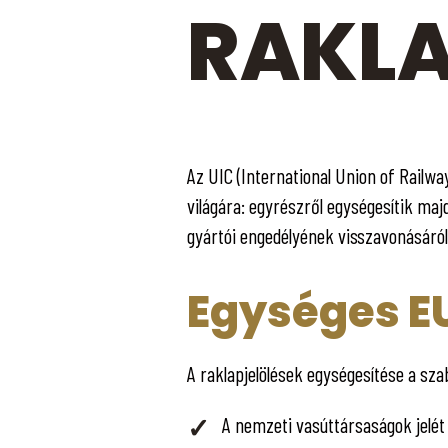
RAKLA
Az UIC (International Union of Railwa
világára: egyrészről egységesítik ma
gyártói engedélyének visszavonásáról 
Egységes EU
A raklapjelölések egységesítése a s
A nemzeti vasúttársaságok jelét –