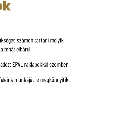
ok
zükséges számon tartani melyik
a tehát elhárul.
ogadott EPAL raklapokkal szemben.
feleink munkáját is megkönnyítik.