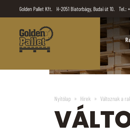
Golden Pallet Kft.
H-2051 Biatorbágy, Budai út 10.
Tel.:
+
R
Nyitólap
Hírek
Változnak a ra
VÁLTO