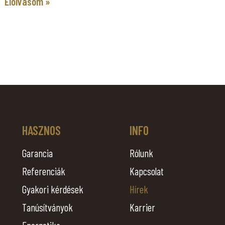
Elolvasom »
HASZNOS
INFO
Garancia
Rólunk
Referenciák
Kapcsolat
Gyakori kérdések
Hírek
Tanúsítványok
Karrier