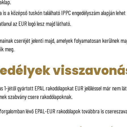
aklap.
a is a középső tuskón található IPPC engedélyszám alapján lehet
atlanul az EUR logó lesz majd látható.
ainak cseréjét jelenti majd, amelyek folyamatosan kerülnek majd
nik meg.
gedélyek visszavoná
s 1-jétől gyártott EPAL rakodólapokat EUR jelöléssel már nem láth
nek szabvány csere rakodólapoknak.
forgalomban lévő EPAL-EUR rakodólapok továbbra is csereszava