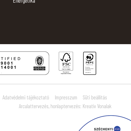
Energetika
Adatvédelmi tájékoztató
Impresszum
Süti beállítás
Arculattervezés, honlaptervezés: Kreatív Vonalak