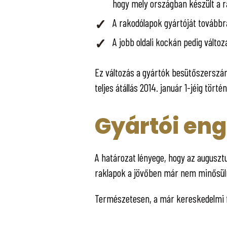
hogy mely országban készült a r
A rakodólapok gyártóját továbbr
A jobb oldali kockán pedig változ
Ez változás a gyártók besütőszerszám
teljes átállás 2014. január 1-jéig törté
Gyártói en
A határozat lényege, hogy az augusztu
raklapok a jövőben már nem minősül
Természetesen, a már kereskedelmi 