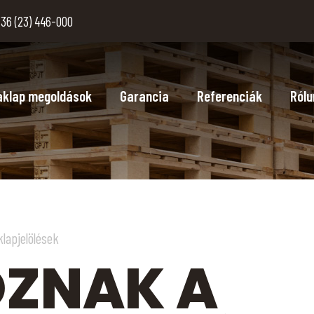
36 (23) 446-000
aklap megoldások
Garancia
Referenciák
Rólu
klapjelölések
ZNAK A