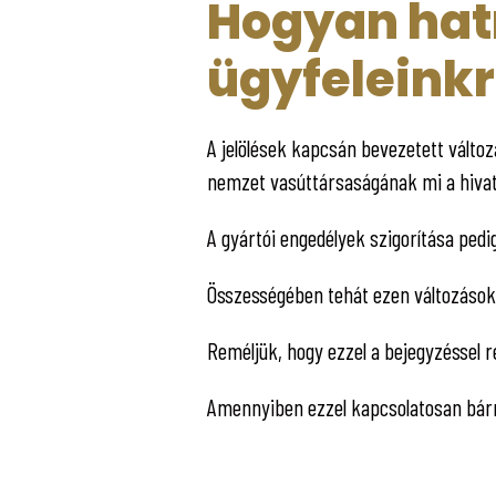
Hogyan hat
ügyfeleink
A jelölések kapcsán bevezetett válto
nemzet vasúttársaságának mi a hivatal
A gyártói engedélyek szigorítása ped
Összességében tehát ezen változások 
Reméljük, hogy ezzel a bejegyzéssel r
Amennyiben ezzel kapcsolatosan bár