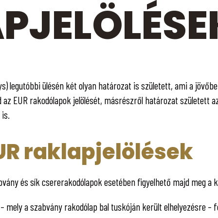
PJELÖLÉSE
ys) legutóbbi ülésén két olyan határozat is született, ami a jövőb
jd az EUR rakodólapok jelölését, másrészről határozat született
is.
R raklapjelölések
zabvány és sík csererakodólapok esetében figyelhető majd meg a
 mely a szabvány rakodólap bal tuskóján került elhelyezésre – felv