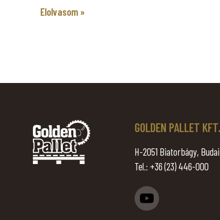
Elolvasom »
GOLDEN PALLET KFT
H-2051 Biatorbágy, Budai 
Tel.:
+36 (23) 446-000